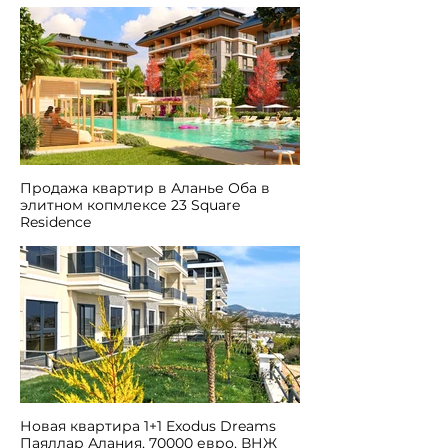
Учим турецкие буквы
1001 причина
Турцию?
Продажа квартир в Аланье Оба в
элитном копмлексе 23 Square
Residence
Новая квартира 1+1 Exodus Dreams
Паяллар Алания, 70000 евро, ВНЖ