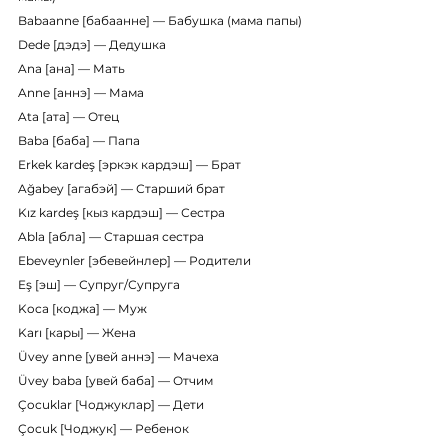
Babaanne [бабаанне] — Бабушка (мама папы)
Dede [дэдэ] — Дедушка
Ana [ана] — Мать
Anne [аннэ] — Мама
Ata [ата] — Отец
Baba [баба] — Папа
Erkek kardeş [эркэк кардэш] — Брат
Ağabey [агабэй] — Старший брат
Kız kardeş [кыз кардэш] — Сестра
Abla [абла] — Старшая сестра
Ebeveynler [эбевейнлер] — Родители
Eş [эш] — Супруг/Супруга
Koca [коджа] — Муж
Karı [кары] — Жена
Üvey anne [увей аннэ] — Мачеха
Üvey baba [увей баба] — Отчим
Çocuklar [Чоджуклар] — Дети
Çocuk [Чоджук] — Ребенок