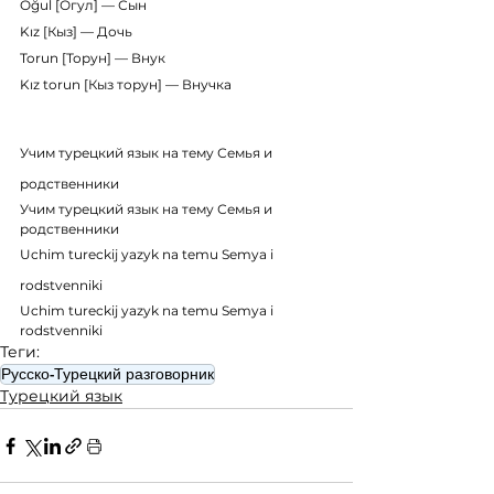
Oğul [Огул] — Сын
Kız [Кыз] — Дочь
Torun [Торун] — Внук
Kız torun [Кыз торун] — Внучка
Учим турецкий язык на тему Семья и 
родственники
Учим турецкий язык на тему Семья и 
родственники
Uchim tureckij yazyk na temu Semya i 
rodstvenniki
Uchim tureckij yazyk na temu Semya i 
rodstvenniki
Теги:
Русско-Турецкий разговорник
Турецкий язык