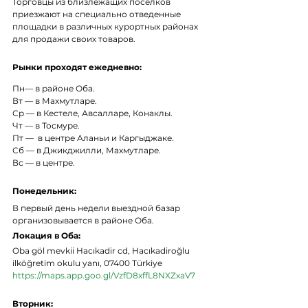
Торговцы из близлежащих поселков 
приезжают на специально отведенные 
площадки в различных курортных районах 
для продажи своих товаров.
Рынки проходят ежедневно:
Пн— в районе Оба.
Вт — в Махмутларе.
Ср — в Кестеле, Авсалларе, Конаклы.
Чт — в Тосмуре.
Пт —  в центре Аланьи и Каргыджаке.
Сб — в Джикджилли, Махмутларе.
Вс — в центре. 
Понедельник:
В первый день недели выездной базар 
организовывается в районе Оба.
Локация в Оба: 
Oba göl mevkii Hacıkadir cd, Hacıkadiroğlu 
ilköğretim okulu yanı, 07400 Türkiye 
https://maps.app.goo.gl/VzfD8xffL8NXZxaV7
Вторник: