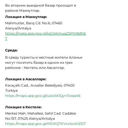
Во вторник выездной базар проходит в 
районе Махмутлар. 
Локация в Махмутлар: 
Mahmutlar, Barış Cd. No:6, 07460 
Alanya/Antalya 
https://maps.app.goo.gl/nzCkKmuaZSPhWdNE
7
Среда:
В среду туристы и местные жители Аланьи 
могут посетить базар в одном из трех 
районов - Кестель или Авсаллар.
Локация в Авсалларе: 
Karaçaltı Cad., Avsallar Belediyesi, 07400 
Türkiye 
https://maps.app.goo.gl/uzzo1A1QynToiqa46
Локация в Кестеле: 
Merkez Mah. Mahallesi, Sahil Cad. Caddesi 
No:157, 07425 Alanya/Antalya
https://maps.app.goo.gl/rRDXQTKVvcbcsHZD7