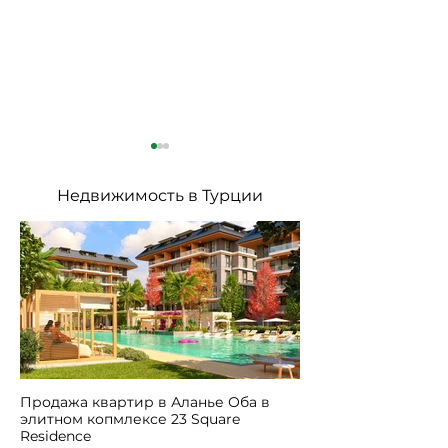
Недвижимость в Турции
Учим приветствия на
1001 причина
турецком языке
Турцию?
Продажа квартир в Аланье Оба в
элитном копмлексе 23 Square
Residence