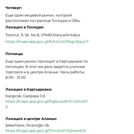
Четверг:
Еще один вещевой рынок, который 
расположен на границе Тосмура и Обы.
Локация в Тосмуре: 
Tosmur, 9. Sk. No:6, 07469 Alanya/Antalya
https://maps.app.goo.gl/KZuGGXV5kgvQqvjn7
Пятница:
Еще один рынок проходит в Каргыджаке по 
пятницам. В этот же день ведется уличная 
торговля и в центре Аланьи. Часы работы: 
8.00 - 21.00
Локация в Каргыджаке: 
Kargıcak, Gazipaşa Cd.
https://maps.app.goo.gl/Rgbsu4dhVCu5ms5Y
A
Локация в центре Аланьи: 
Şekerhane, Sinanoğlu Sk. 
https://maps.app.goo.gl/TmuHzPiJS2teanEi9