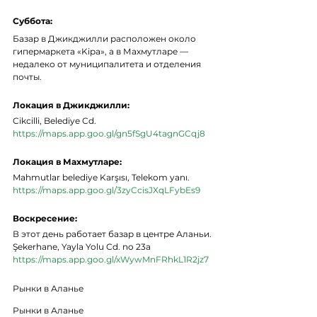
Суббота:
Базар в Джикджилли расположен около 
гипермаркета «Kipa», а в Махмутларе — 
недалеко от муниципалитета и отделения 
почты.
Локация в Джикджилли: 
Cikcilli, Belediye Cd. 
https://maps.app.goo.gl/gn5fSgU4tagnGCqj8
Локация в Махмутларе: 
Mahmutlar belediye Karşısı, Telekom yanı.
https://maps.app.goo.gl/3zyCcisJXqLFybEs9
Воскресение:
В этот день работает базар в центре Аланьи.
Şekerhane, Yayla Yolu Cd. no 23a
https://maps.app.goo.gl/xWywMnFRhkL1R2jz7
Рынки в Аланье
Рынки в Аланье