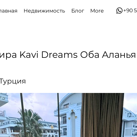
​​+90
лавная
Недвижимость
Блог
More
тира Kavi Dreams Оба Аланья
 Турция