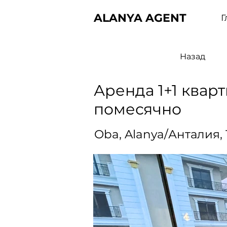
ALANYA AGENT
Г
Назад
Аренда 1+1 квар
помесячно
Oba, Alanya/Анталия,