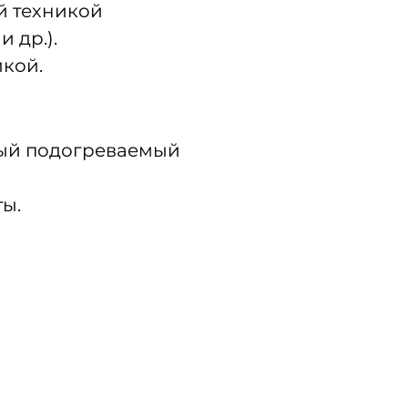
 техникой 
 др.).
икой.
тый подогреваемый 
ты.