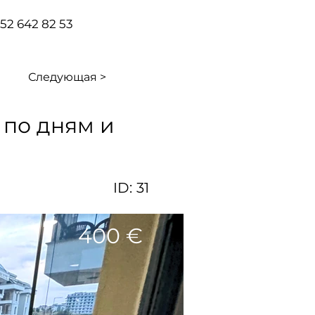
 552 642 82 53
Следующая >
 по дням и
ID:
31
400 €