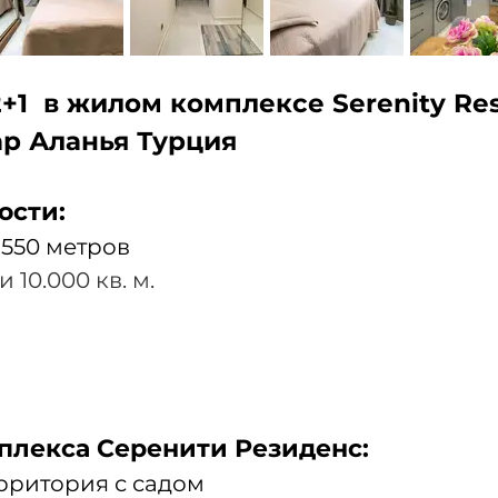
+1  в жилом комплексе Serenity Re
р Аланья Турция
ости:
 550 метров
10.000 кв. м. 
плекса Серенити Резиденс:
рритория с садом