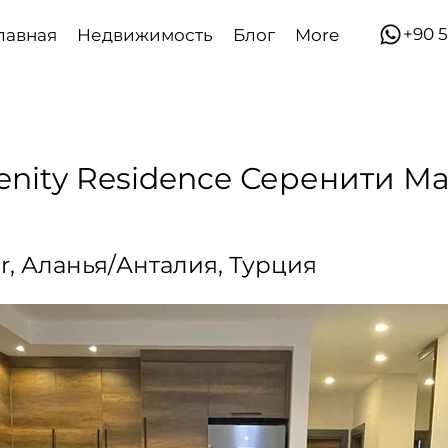
​​+90
лавная
Недвижимость
Блог
More
renity Residence Серенити М
r, Аланья/Анталия, Турция