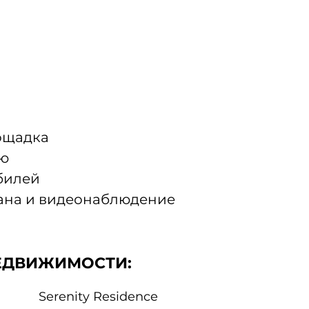
ощадка
кю
билей
рана и видеонаблюдение
ЕДВИЖИМОСТИ:
Serenity Residence